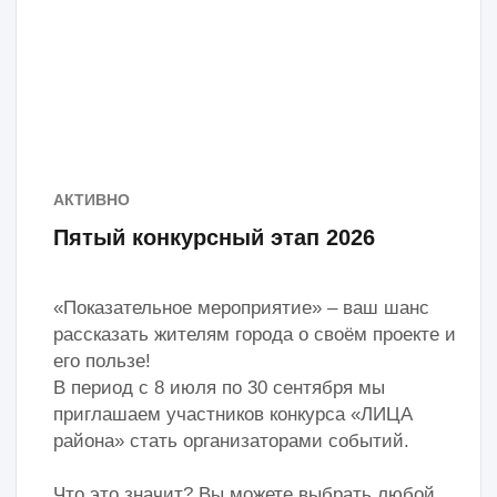
АКТИВНО
Пятый конкурсный этап 2026
«Показательное мероприятие» – ваш шанс
рассказать жителям города о своём проекте и
его пользе!
В период с 8 июля по 30 сентября мы
приглашаем участников конкурса «ЛИЦА
района» стать организаторами событий.
Что это значит? Вы можете выбрать любой
формат проведения собственного
мероприятия: мастер-класс, лекция,
интерактив, спортивные соревнования или
любой другой. Покажите, как ваша идея
воплощается в реальные дела и как она
меняет жизнь людей к лучшему.
Мы предлагаем вам:
• Поддержку в продвижении вашего
мероприятия.
• Ценный опыт в сфере организации
мероприятий – вы научитесь презентовать
свои идеи и привлекать аудиторию.
• Пополнение баллов в конкурсный рейтинг –