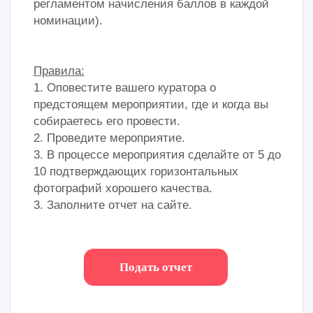
Критерии начисления баллов:
В номинациях «Мой проект» и «Моя идея проекта» можно получить до
200 баллов в сумме за:
• Проведение мероприятий на городской площадке проекта «Лето в
Москве», предоставленной Организатором (одно мероприятие до 100
баллов, единоразово);
• Проведение мероприятий на окружной или районной площадке.
Варианты площадок подбираются самостоятельно (возможно
проведение до четырех мероприятий, за каждое можно получить до 25
баллов).
Критерии оценки мероприятия (максимум 100 баллов):
• Мероприятие фактически состоялось и соответствовало
требованиям – 50 баллов.
• На мероприятии присутствовало более 10 участников – 20 баллов.
• Соответствие формата мероприятия заявленному проекту/идее
проекта – 20 баллов (если проект про помощь собакам, то мастер-
класс по танцам будет оцениваться ниже, чем квест про то, как
общаться с потерявшимся животным).
• Публикация поста о событии во ВКонтакте – 10 баллов.
Критерии оценки мероприятия (максимум 25 баллов):
• Мероприятие фактически состоялось и соответствовало
требованиям – 10 баллов.
• На мероприятии присутствовало более 10 участников – 5 баллов.
• Соответствие формата мероприятия заявленному проекту/идее
проекта – 5 баллов (если проект про помощь собакам, то мастер-
класс по танцам будет оцениваться ниже, чем квест про то, как
общаться с потерявшимся животным).
• Публикация поста о событии во ВКонтакте – 5 баллов.
В номинациях «Районная НКО» и «Молодежные советы и
профессиональные сообщества» команде начисляется до 300
баллов в сумме за:
• Проведение мероприятий на городской площадке проекта «Лето в
Москве», предоставленной Организатором (возможно проведение до
трех мероприятий, за каждое можно получить до 50 баллов);
• Проведение мероприятий на окружной или районной площадке.