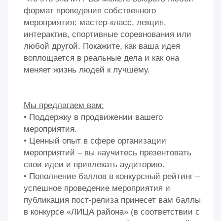
успешное проведение мероприятия и
публикация пост-релиза принесет вам баллы
в конкурсе «ЛИЦА района» (в соответствии с
регламентом начисления баллов в каждой
номинации).
Правила:
1. Оповестите вашего куратора о
предстоящем мероприятии, где и когда вы
собираетесь его провести.
2. Проведите мероприятие.
3. В процессе мероприятия сделайте от 5 до
10 подтверждающих горизонтальных
фотографий хорошего качества.
3. Заполните отчет на сайте.
ать отчет
Подать отчет
Общие требования к показательным мероприятиям:
• Участие в мероприятии для жителей должно быть бесплатным и
открытым.
• На мероприятии должно быть не менее 10 участников.
• Продолжительность мероприятия не менее 30 минут.