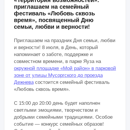
В АРХИВЕ
«Территория возможностей»:
приглашаем на фестиваль,
посвященный Дню города!
13 сентября парк 50-летия Октября
превратится в настоящий центр творческой
энергии и развлечений для всей семьи! Мы
вместе отметим День города, создав по-
настоящему незабываемую атмосферу!
Ждем вас с 12:00 до 16:00
По адресу Парк 50-летия Октября, ул.
Удальцова, 22А
Правила:
Зарегистрируйтесь на мероприятие по
ссылке*.
Примите участие в фестивале и