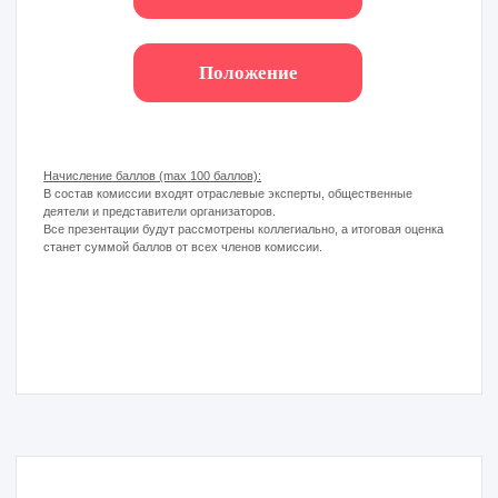
В АРХИВЕ
«Территория возможностей»:
приглашаем на с
емейный
фестиваль «Любовь сквозь
время», посвященный Дню
семьи, любви и верности!
Приглашаем на праздник Дня семьи, любви
и верности! 8 июля, в День, который
напоминает о заботе, поддержке и
совместном времени, в парке Яуза на
окружной площадке «Мой район» в парковой
зоне от улицы Мусоргского до проезда
Дежнева
состоится семейный фестиваль
«Любовь сквозь время».
С 15:00 до 20:00 день будет наполнен
светлыми эмоциями, творчеством и
добрыми семейными традициями. Особое
событие — конкурс семейных образов!
Соберите семейный лук и участвуйте:
одинаковые костюмы, единая цветовая гамма
или тематические образы — всё подойдёт.
Приходите всей семьёй на фестиваль и