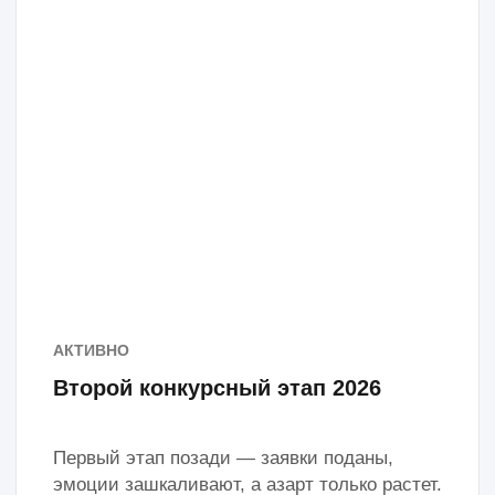
создавайте новые семейные воспоминания!
Правила:
Зарегистрируйтесь на мероприятие по
ссылке ниже.
Примите участие в фестивале и
подтвердите своё присутствие на
месте через чат-бот и своего
куратора.
Получите 10 баллов к вашему
конкурсному рейтингу за участие в
активности!
Вас ждут:
— Творческие мастер-классы для детей и взрослых;
— Концерт с участием музыкальных и творческих коллективов;
— Впечатляющее шоу мыльных пузырей и яркая анимационная
программа с ростовыми куклами и фокусником;
— Церемония награждения семей, которые делают Москву лучше;
— Семейный квест с маршрутной картой и призами!