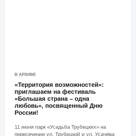
объявляют о старте пятого этапа –
"Показательное мероприятие"!
С 20 мая вы сможете подать заявку на
участие в активности, а уже с 1 июня у вас
появится уникальная возможность провести
мероприятие на Семейных фестивалях
"ЛИЦА" в рамках проекта Мэра Москвы "Лето
в Москве", продемонстрировать свой проект в
действии. Проведите собственное
мероприятие любого формата – мастер-
класс, лекцию, игру, перформанс – и
покажите, какую пользу ваш проект приносит
людям. Дайте волю своей фантазии!
Мы рады предложить вам площадки для
проведения мероприятий в рамках
фестивалей. Обратите внимание, что
фестивали будут проходить в округах
Москвы по выходным, с 16:00 до 20:00.
Выбирайте удобные временные слоты.
Подавайте заявку на участие в активности и
расскажите своему куратору, в какой роли и с
какой активностью вы планируете
участвовать в фестивале.