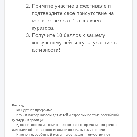
Мы рады предоставить участникам возможность выбрать свою роль и
вид мероприятия на нашем фестивале! Вы можете принять участие в
качестве:
1.
Организатор авторской активности
Максимум баллов:
100 баллов
Время:
1 час
Описание:
Участники, имеющие готовый проект или идею, могут
провести тематическое мероприятие на фестивальной площадке. Это
ваша возможность представить уникальную активность, которая
привлечет внимание участников и сделает фестиваль незабываемым.
2.
Ведущий типовой творческой активности
Максимум баллов:
50 баллов
Время:
1 час
Описание:
Если у вас нет конкретного проекта, но вы хотите показать
свои организаторские навыки, вы можете провести типовую
творческую активность. Подробности о видах активностей вы можете
уточнить у своего куратора.
Примеры активностей:
мастер-класс по созданию оригами, мастер-
класс по рисованию пастелью, мастер-класс по росписи фигурок из
дерева, мастер-класс по созданию украшений из бисера и многое
другое.
3.
Координатор фестивальных
активностей
Максимум баллов:
50 баллов
Время:
Участие в качестве координатора возможно в двух
временных слотах по 2 часа каждый. За каждый слот начисляется
25 баллов.
Описание:
Если ни одна из типовых творческих активностей вам не
подошла, вы все равно можете принять участие в фестивале в роли
координатора. Это отличная возможность помочь с организацией
масштабного городского события и внести свой вклад в успешное
проведение фестиваля!
Примеры активностей:
городки, мини-баскетбол, игра-квест с
лаской Лирой и другие.