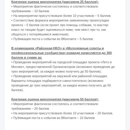
АКТИВНО
Четвертый конкурсный этап 2026
Четвертый этап — включайтесь в деловую
программу!
Участников конкурса «ЛИЦА района» ждет
насыщенная образовательная программа.
Впереди — тематические треки, встречи с
экспертами, мастер-классы и нетворкинги,
которые не только расширят
профессиональные горизонты, но и помогут
завести новые полезные знакомства.
Актуальные анонсы всех мероприятий
оперативно публикуются на электронных
ресурсах Конкурса. Обратите внимание: для
участия в каждом событии необходима
индивидуальная регистрация — это важно и
для рейтинга, и для организации программы.