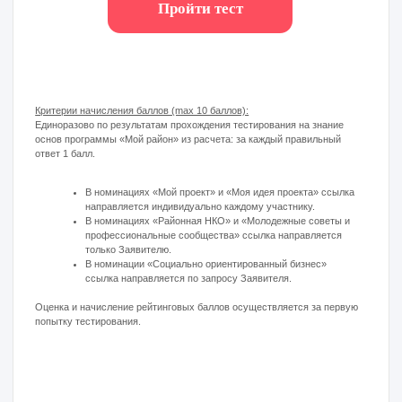
станет площадкой для большого
праздничного фестиваля. С 15:00 до 20:00
вас ждёт насыщенная программа для всех
возрастов!
Этот праздник станет отправной точкой
нового этапа конкурса – «Показательное
мероприятие». Присоединяйтесь, чтобы
посмотреть, как интегрировать ваши
инициативы в фестиваль «Лето в Москве»!
Вас ждёт уникальная возможность увидеть,
как проходят крупные городские события, и
придумать собственное «показательное
мероприятие».
Правила:
Зарегистрируйтесь на мероприятие по
ссылке ниже.
Примите участие в фестивале и
подтвердите своё присутствие на
месте через чат-бот и своего
куратора.
Получите 10 баллов к вашему
конкурсному рейтингу за участие в
активности!