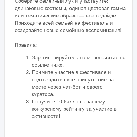
подтвердите своё присутствие на
месте.
Получите 10 баллов к вашему
конкурсному рейтингу за участие и
активности.
Вас ждут:
Звездные выступления:
Завораживающие номера талантливых
коллективов и артистов, которые зарядят вас праздничным
настроением.
Творческие мастер-классы и игры:
Увлекательные активности для
детей и взрослых, где каждый сможет раскрыть свой потенциал и
весело провести время.
Вдохновение от героя:
Уникальное паблик-шоу с космонавтом
Романом Романенко, героем РФ и депутатом Госдумы. Получите
возможность для живого общения и черпайте вдохновение из первых
рук!
Общее дело:
Масштабный флешмоб «Матушка-земля», который
объединит всех нас в едином порыве.
Исследование столицы:
Захватывающий квест «Москва в деталях»,
который поможет вам открыть новые грани любимого города.
Особенный момент фестиваля
– установка «Капсулы времени». У
вас появится уникальный шанс оставить свои личные послания и
добрые пожелания для Москвы будущего, став частью истории.